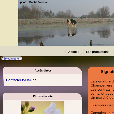
Accueil
Les productions
Se connecter
Accès direct
Signat
Contacter l’AMAP !
La signature d
Champenière (
Les contrats (
vents, et appo
Photos du site
Un marché de 
Exemples de co
Consultez le
m