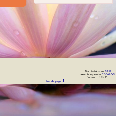
Site réalisé sous
SPIP
avec le squelette
ESCAL-V3
Version : 3.85.11
Haut de page