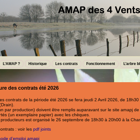
L’AMAP ?
Historique
Les contrats
Fonctionnement
L’arbre b
ure des contrats été 2026
es contrats de la période été 2026 se fera jeudi 2 Avril 2026, de 18h30
Drain).
un par production) doivent être remplis auparavant sur le site amapj d
rtés (un exemplaire papier) avec les chèques.
producteurs est organisé le 26 septembre de 18h30 à 20h00 à la Cha
ntrats : voir les
pdf joints
ode d’emploi amapj