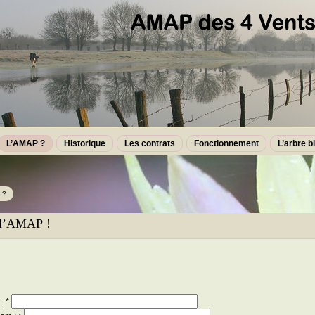
L’AMAP ?
Historique
Les contrats
Fonctionnement
L’arbre b
 ?
 l’AMAP !
: *