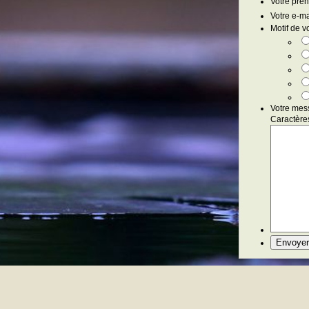
Votre pré
Votre e-ma
Motif de v
Votre mess
Caractères