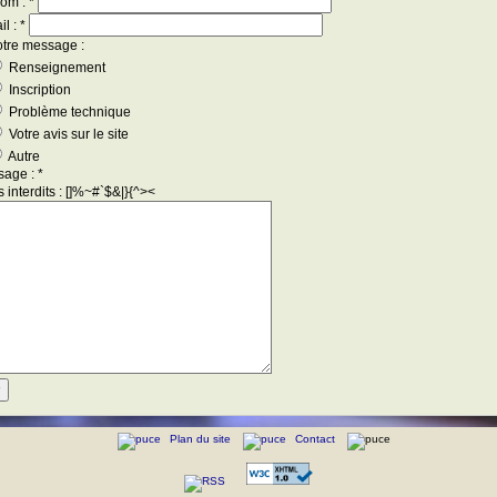
nom : *
il : *
otre message :
Renseignement
Inscription
Problème technique
Votre avis sur le site
Autre
age : *
 interdits : []%~#`$&|}{^><
Plan du site
Contact